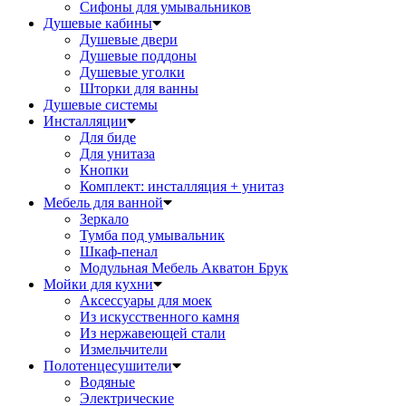
Сифоны для умывальников
Душевые кабины
Душевые двери
Душевые поддоны
Душевые уголки
Шторки для ванны
Душевые системы
Инсталляции
Для биде
Для унитаза
Кнопки
Комплект: инсталляция + унитаз
Мебель для ванной
Зеркало
Тумба под умывальник
Шкаф-пенал
Модульная Мебель Акватон Брук
Мойки для кухни
Аксессуары для моек
Из искусственного камня
Из нержавеющей стали
Измельчители
Полотенцесушители
Водяные
Электрические