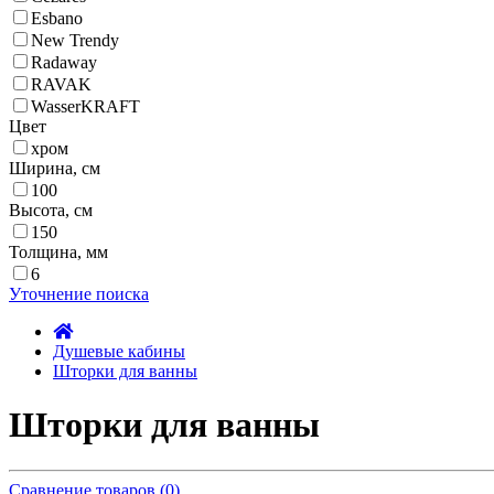
Esbano
New Trendy
Radaway
RAVAK
WasserKRAFT
Цвет
хром
Ширина, см
100
Высота, см
150
Толщина, мм
6
Уточнение поиска
Душевые кабины
Шторки для ванны
Шторки для ванны
Сравнение товаров (0)