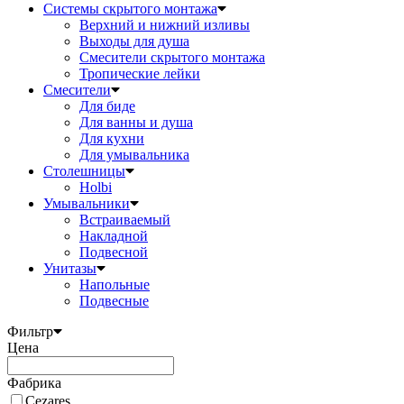
Системы скрытого монтажа
Верхний и нижний изливы
Выходы для душа
Смесители скрытого монтажа
Тропические лейки
Смесители
Для биде
Для ванны и душа
Для кухни
Для умывальника
Столешницы
Holbi
Умывальники
Встраиваемый
Накладной
Подвесной
Унитазы
Напольные
Подвесные
Фильтр
Цена
Фабрика
Cezares