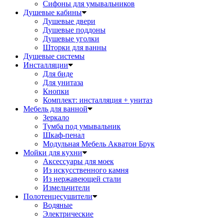
Сифоны для умывальников
Душевые кабины
Душевые двери
Душевые поддоны
Душевые уголки
Шторки для ванны
Душевые системы
Инсталляции
Для биде
Для унитаза
Кнопки
Комплект: инсталляция + унитаз
Мебель для ванной
Зеркало
Тумба под умывальник
Шкаф-пенал
Модульная Мебель Акватон Брук
Мойки для кухни
Аксессуары для моек
Из искусственного камня
Из нержавеющей стали
Измельчители
Полотенцесушители
Водяные
Электрические