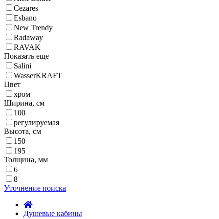
Cezares
Esbano
New Trendy
Radaway
RAVAK
Показать еще
Salini
WasserKRAFT
Цвет
хром
Ширина, см
100
регулируемая
Высота, см
150
195
Толщина, мм
6
8
Уточнение поиска
Душевые кабины